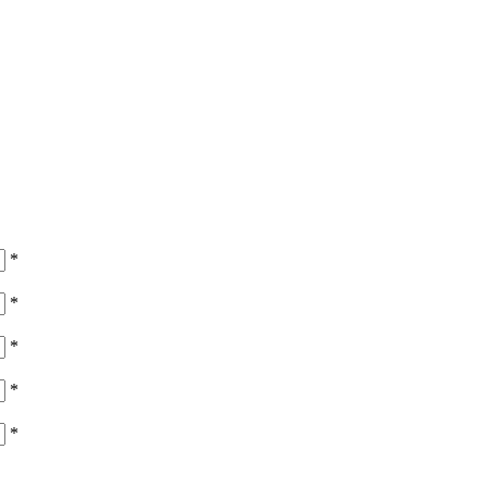
*
*
*
*
*