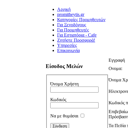
Αρχική
promitheytis.gr
Κατηγορίες Προμηθευτών
Για Ξενοδόχους
Για Προμηθευτές
Για Εστιατόρια - Cafe
Ζητήστε Προσφορά!
Υπηρεσίες
Επικοινωνία
Εγγραφή
Είσοδος Μελών
Ονομα:
Όνομα Χρ
Όνομα Χρήστη
Ηλεκτρονι
Κωδικός
Κωδικός π
Επιβεβαί
Να με θυμάσαι
Πρόσβαση
Τα Πεδία π