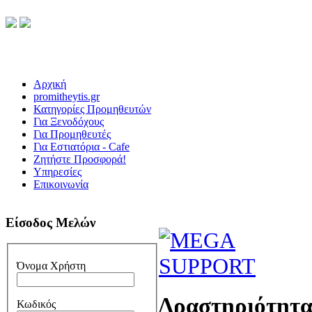
Αρχική
promitheytis.gr
Κατηγορίες Προμηθευτών
Για Ξενοδόχους
Για Προμηθευτές
Για Εστιατόρια - Cafe
Ζητήστε Προσφορά!
Υπηρεσίες
Επικοινωνία
Είσοδος Μελών
Όνομα Χρήστη
Δραστηριότητ
Κωδικός