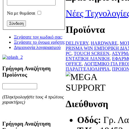
Νέες Τεχνολογίε
Να με θυμάσαι
Προϊόντα
Ξεχάσατε τον κωδικό σας;
Ξεχάσατε το όνομα χρήστη;
DELIVERY
,
HARDWARE
,
MO
Δημιουργία λογαριασμού
PRISMA WIN ΕΜΠΟΡΙΚΗ ΔΙΑ
PC
,
TOUCH SCREEN
,
ΑΣΥΡΜ
ΕΝΤΑΤΙΚΗ ΛΙΑΝΙΚΗ
,
ΕΦΑΡΜ
OFFICE
,
ΛΟΓΙΣΜΙΚΟ ΓΙΑ FRO
Γρήγορη Αναζήτηση
ΠΑΡΑΓΓΕΛΙΟΛΗΨΙΑ
,
ΠΡΟΙΟΝ
Προϊόντος
(Πληκτρολογήστε τους 4 πρώτους
Διεύθυνση
χαρακτήρες)
Οδός:
Γρ. Λ
Γρήγορη Αναζήτηση