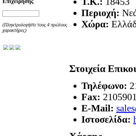
T.K.:
18453
Επιχείρησης
Περιοχή:
Νεά
Χώρα:
Ελλά
(Πληκτρολογήστε τους 4 πρώτους
χαρακτήρες)
Στοιχεία Επικο
Τηλέφωνο:
2
Fax:
210590
E-Mail:
sale
Ιστοσελίδα: