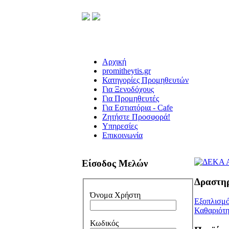
Αρχική
promitheytis.gr
Κατηγορίες Προμηθευτών
Για Ξενοδόχους
Για Προμηθευτές
Για Εστιατόρια - Cafe
Ζητήστε Προσφορά!
Υπηρεσίες
Επικοινωνία
Είσοδος Μελών
Δραστη
Όνομα Χρήστη
Εξοπλισμό
Καθαριότη
Κωδικός