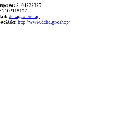
έφωνο:
2104222325
:
2102118107
ail:
deka@otenet.gr
οσελίδα:
http://www.deka.gr/eshop/