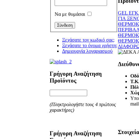
Προϊόν
GEL ΕΓ
Να με θυμάσαι
ΓΙΑ ΞΕΝ
ΘΕΡΜΟΚ
ΠΕΡΙΒΑ
ΘΕΡΜΟΚ
Ξεχάσατε τον κωδικό σας;
ΘΕΡΜΟΚ
Ξεχάσατε το όνομα χρήστη;
ΔΙΑΦΟΡ
Δημιουργία λογαριασμού
Διεύθυν
Γρήγορη Αναζήτηση
Οδό
Προϊόντος
T.K
Πόλ
Χώ
Υπο
mail
(Πληκτρολογήστε τους 4 πρώτους
χαρακτήρες)
Στοιχεί
Γρήγορη Αναζήτηση