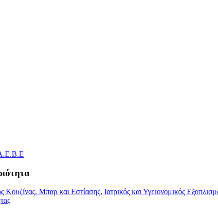
ριότητα
ς Κουζίνας, Μπαρ και Εστίασης
,
Ιατρικός και Υγειονομικός Εξοπλισμ
τας