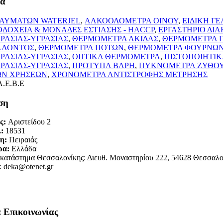
τα
ΚΑΥΜΑΤΩΝ WATERJEL
,
ΑΛΚΟΟΛΟΜΕΤΡΑ ΟΙΝΟΥ
,
ΕΙΔΙΚΗ Γ
ΟΔΟΧΕΙΑ & ΜΟΝΑΔΕΣ ΕΣΤΙΑΣΗΣ - HACCP
,
ΕΡΓΑΣΤΗΡΙΟ ΔΙ
ΡΑΣΙΑΣ-ΥΓΡΑΣΙΑΣ
,
ΘΕΡΜΟΜΕΤΡΑ ΑΚΙΔΑΣ
,
ΘΕΡΜΟΜΕΤΡΑ Γ
ΛΛΟΝΤΟΣ
,
ΘΕΡΜΟΜΕΤΡΑ ΠΟΤΩΝ
,
ΘΕΡΜΟΜΕΤΡΑ ΦΟΥΡΝΩ
ΡΑΣΙΑΣ-ΥΓΡΑΣΙΑΣ
,
ΟΠΤΙΚΑ ΘΕΡΜΟΜΕΤΡΑ
,
ΠΙΣΤΟΠΟΙΗΤΙΚ
ΡΑΣΙΑΣ-ΥΓΡΑΣΙΑΣ
,
ΠΡΟΤΥΠΑ ΒΑΡΗ
,
ΠΥΚΝΟΜΕΤΡΑ ΖΥΘΟ
ΩΝ ΧΡΗΣΕΩΝ
,
ΧΡΟΝΟΜΕΤΡΑ ΑΝΤΙΣΤΡΟΦΗΣ ΜΕΤΡΗΣΗΣ
ση
ς:
Αριστείδου 2
.:
18531
η:
Πειραιάς
ρα:
Ελλάδα
κατάστημα Θεσσαλονίκης: Διευθ. Μοναστηρίου 222, 54628 Θεσσαλον
:
deka@otenet.gr
α Επικοινωνίας